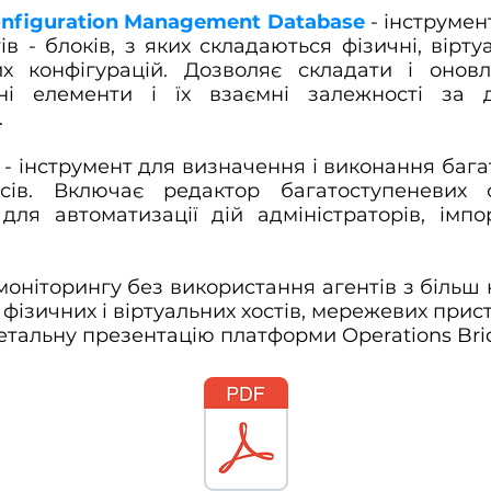
Configuration Management Database
- інструмен
 - блоків, з яких складаються фізичні, віртуал
х конфігурацій. Дозволяє складати і онов
йні елементи і їх взаємні залежності за 
.
n
- інструмент для визначення і виконання бага
сів. Включає редактор багатоступеневих 
для автоматизації дій адміністраторів, імпо
оніторингу без використання агентів з більш 
 фізичних і віртуальних хостів, мережевих пристр
детальну презентацію платформи Operations Bri