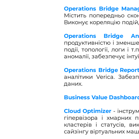
Operations Bridge Mana
Містить попередньо скон
Виконує кореляцію подій
Operations Bridge Ana
продуктивністю і зменше
події, топології, логи і 
аномалії, забезпечує інту
Operations Bridge Repor
аналітики Verica. Забе
даних.
Business Value Dashboar
Cloud Optimizer
- інструм
гіпервізора і хмарних 
кластерів і статусів, 
сайзінгу віртуальних маш