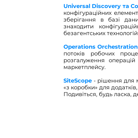
Universal Discovery та 
конфігураційних елементів
зберігання в базі дани
знаходити конфігураці
безагентських технологій
Operations Orchestratio
потоків робочих проце
розгалуження операцій 
маркетплейсу.
SiteScope
- рішення для м
«з коробки» для додатків,
Подивіться, будь ласка, 