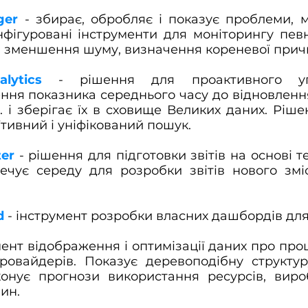
ger
- збирає, обробляє і показує проблеми, м
фігуровані інструменти для моніторингу певн
, зменшення шуму, визначення кореневої прич
lytics
- рішення для проактивного упр
ння показника середнього часу до відновлення.
т.п. і зберігає їх в сховище Великих даних. Рі
їтивний і уніфікований пошук.
ter
- рішення для підготовки звітів на основі т
зпечує середу для розробки звітів нового зм
d
- інструмент розробки власних дашбордів для 
ент відображення і оптимізації даних про проц
провайдерів. Показує деревоподібну структур
виконує прогнози використання ресурсів, вир
ин.