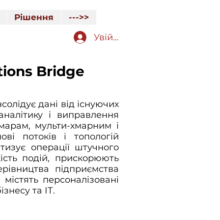
Рішення
--->>
Увійти
ions Bridge
солідує дані від існуючих
аналітику і виправлення
хмарам, мульти-хмарним і
ві потоків і топологій
тизує операції штучного
ість подій, прискорюють
ерівництва підприємства
 містять персоналізовані
знесу та ІТ.