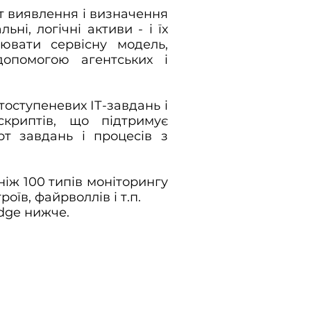
т виявлення і визначення
ьні, логічні активи - і їх
лювати сервісну модель,
допомогою агентських і
тоступеневих ІТ-завдань і
скриптів, що підтримує
рт завдань і процесів з
ніж 100 типів моніторингу
оїв, файрволлів і т.п.
dge нижче.