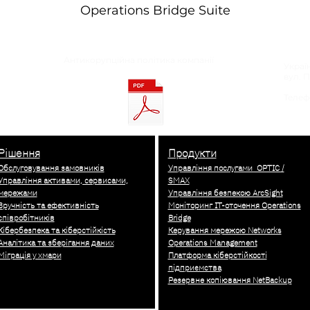
Operations Bridge Suite
Антикорупційна політика компанії
Україн
вул. П
Телефо
info@
Рішення
Продукти
Обслуговування замовників
Управління послугами OPTIC /
Управління активами, сервисами,
SMAX
мережами
Управління безпекою ArcSight
Зручність та ефективність
Моніторинг IT-оточення Operations
співробітників
Bridge
Кібербезпека та кіберстійкість
Керування мережою Networks
Аналітика та зберігання даних
Operations Management
Міграція у хмари
Платформа кіберстійкості
підприємства
Резервне копіювання NetBackup