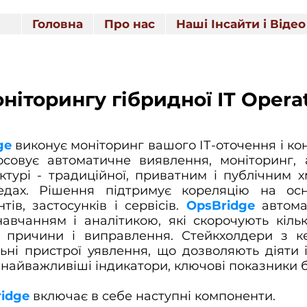
Головна
Про нас
Наші Інсайти і Відео
ніторингу гібридної ІТ Operat
ge
виконує моніторинг вашого ІТ-оточення і кон
тосовує автоматичне виявлення, моніторинг, 
ктурі - традиційної, приватним і публічним 
едах. Рішення підтримує кореляцію на осно
ів, застосунків і сервісів.
OpsBridge
автома
авчанням і аналітикою, які скорочують кільк
ї причини і виправлення. Стейкхолдери з к
ьні пристрої уявлення, що дозволяють діяти і
найважливіші індикатори, ключові показники бі
ridge
включає в себе наступні компоненти.