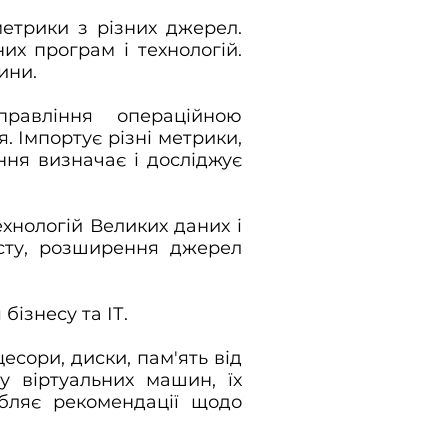
етрики з різних джерел.
их програм і технологій.
ини.
авління операційною
 Імпортує різні метрики,
шення визначає і досліджує
ехнологій Великих даних і
істу, розширення джерел
бізнесу та ІТ.
есори, диски, пам'ять від
у віртуальних машин, їх
обляє рекомендації щодо